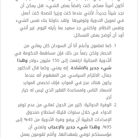
أكون أميناً معكم، كنت رافضاً بعض الشيء: هل يمكن أن
نجد شيئاً جديداً، لأنني عندما كنت وزيرا للصحة كنت أعمل
في تمويل الادوية وتوفيرها ولقد حاولنا بناء نفس الشيء
ونفس النظام. ولكنني جد سعيد بما رأيته اليوم. غير أنني
أود أن أوضح بعض المسائل:
كما تعلمون وأعلم أنا أن السودان كان يعاني من
الحصار ولكن رغماً عن ذلك فإن مساهمة الحكومة في
ألأدوية المجانية ارتفعت إلى 150 مليون دولار
وهذا
شيء جدير بالاشادة.
إنه يعني، وكما قال الدكتور
جمال، الالتزام السياسي. من المفهوم أنه عندما
يكون هناك عجز في الموارد فإنك تخصص الموارد
لاسعاد الناس ولمساعدة الفقير الذي ليس له خيار
آخر.
الوفرة الدوائية: كثير من الدول تعاني من عدم توفر
الدواء. في خلال سنوات قليلة استطاع صندوق
الإمدادات الطبية أن يرفع وفرة الأدوية من 43% إلى
95%،
وهذا شيء جدير بالإعجاب
وتعني أن
مؤسستكم توفي بتعهداتها، وأنتم تقومون بعمل