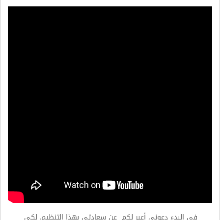
في البدء دعوني أعبر لكم عن سعادتي بهذا التنظيم. لكي