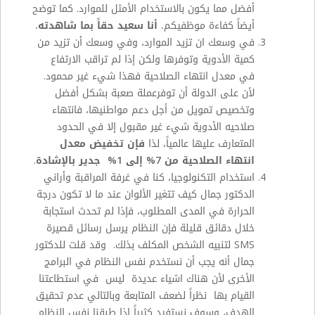
أفضل مما يكون بالاستخدام الأمثل للموارد. كما توضح
أيضاً كفاءة موظفيكم
. أنا سعيد حقاً بما شاهدته.
في وسعك ان تزيد الموارد، وفي وسعك أن تزيد من
كمية الأدوية وتوفرها ولكن إذا لم تراقب الارتفاع
في معدل انتهاء الصلاحية فهذا شيء غير محمود.
لأن على الدولة أن توفرعملة صعبة بشكل أفضل
وتخصيص تمويل من أجل دعم مواطنيها، فانتهاء
صلاحيه الأدوية شيء غير مقبول إلا في الحدود
المتعارف عليها عالمياً، لذا
فإن تخفيض معدل
انتهاء الصلاحية من 7% إلى 1% جدير بالإشادة
.
استخدام التكنولوجيا، كنا في غرفة المراقبة وأراني
الدكتور جمال كيف تتغير الألوان عند ما لا تكون درجة
الحرارة في المدى المطلوب، فإذا لم تحدث استجابة
خلال دقائق قليلة فإن النظام يرسل رسائل قصيرة
SMS
لتنبيه الشخص المكلف بذلك. وقد قلت للدكتور
جمال أنه يجب أن نستخدم نفس النظام في البرامج
الأخرى لأن هناك اشياء عديدة ليس في استطاعتنا
القيام بها نظراً لضعف المتابعة وبالتالي عدم تحقيق
الهدف، وسوف نستفيد كثيراً إذا طبقنا نفس النظام