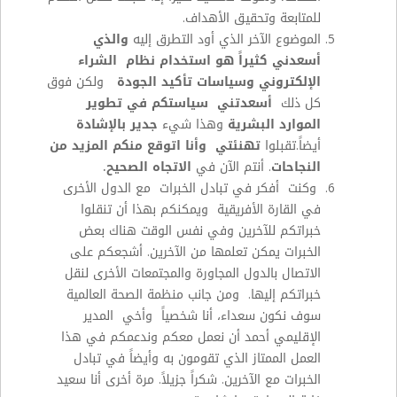
للمتابعة وتحقيق الأهداف.
الموضوع الآخر الذي أود التطرق إليه
والذي
أسعدني كثيراً هو استخدام نظام الشراء
الإلكتروني وسياسات تأكيد الجودة
ولكن فوق
كل ذلك
أسعدتني سياستكم في تطوير
الموارد البشرية
وهذا شيء
جدير بالإشادة
أيضاً.تقبلوا
تهنئتي وأنا اتوقع منكم المزيد من
النجاحات
. أنتم الآن في
الاتجاه الصحيح.
وكنت أفكر في تبادل الخبرات مع الدول الأخرى
في القارة الأفريقية ويمكنكم بهذا أن تنقلوا
خبراتكم للآخرين وفي نفس الوقت هناك بعض
الخبرات يمكن تعلمها من الآخرين. أشجعكم على
الاتصال بالدول المجاورة والمجتمعات الأخرى لنقل
خبراتكم إليها. ومن جانب منظمة الصحة العالمية
سوف نكون سعداء، أنا شخصياً وأخي المدير
الإقليمي أحمد أن نعمل معكم وندعمكم في هذا
العمل الممتاز الذي تقومون به وأيضاً في تبادل
الخبرات مع الآخرين. شكراً جزيلاً. مرة أخرى أنا سعيد