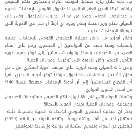
جاء ذلك خلال زيارة تفقدية لموقف الدواء بالصندوق ظهر الخميس
يرافقه فيها المدير العام المناوب للصندوق القومي للإمدادات الطبية
د. عبدالرحمن الجعلي وعدد من مدراء الإدارات بالصندوق. وفي ذات
السياق قطع وزير الصحة بعدم وجود أي أزمة أو شح في الأدوية التي
توفرها الإمدادات الطبية
وقال أبوزيد من داخل صيدلية الصندوق القومي للإمدادات الطبية
بالسجانة وسط حشد من المواطنين أن الصندوق يزمع على إنشاء
العديد من الصيدليات بالمركز والولايات ، مشيراً إلى توفر جميع أدوية
التأمين الصحي وكل الأدوية التي توفرها الإمدادات الطبية
وفي ذات السياق وقف أبوزيد على موقف أدوية السكري من داخل
مخزن الأمصال واللقاحات بالصندوق مؤكداً توفر أدوية السكري نافياً
أي انقطاع فيها.مشيراً إلى أن أدوية الإمدادات مخفضة بنسبة 40%
من أسعار السوق الموازي.
وشملت الجولة التي قام بها أبوزيد نهار الخميس مستودعات الصندوق
وصيدلية الإمدادات الطبية بميدان المولد بالسجانة
يذكر أن صيدلية الصندوق القومي للإمدادات الطبية بالسجانة ظلت
تستقبل أكثر من ألف روشتة يومياً وتقدم الدواء عبر الرقم (5959)
للباحثين عن الدواء وتقديم استشارات دوائية وإرشادية للمواطنين