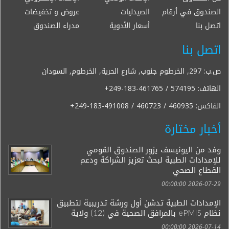
الصندوق في أرقام
الصيدليات
عروض و تخفيضات
اتصل بنا
أسعار الأدوية
مدراء الصندوق
اتصل بنا
ص.ب: 297, الخرطوم جنوب, شارع الحرية, الخرطوم, السودان
الهاتف:
+249-183-461765 / 574195
الفاكس:
+249-183-491008 / 460723 / 460935
أخبار مختارة
وفد من اليونيسف يزور الصندوق القومي
للإمدادات الطبية لبحث تعزيز الشراكة ودعم
القطاع الصحي
2026-07-29 00:00:00
الإمدادات الطبية تدشن أول ورشة تدريبية لتطبيق
نظام ePMIS بالمرافق الصحية في (12) ولاية
2026-07-14 00:00:00