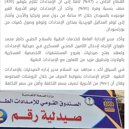
القطاع الخاص بـ (47%) لافتاً إلى أن الإمدادات تلتزم بتوفير (430)
صنف بنسبة وفرة (90%) وأكد أن الإمدادات توفر الأدوية الغير
موجوده بالسودان خلال ٧٢ ساعة من دول مصر وتركيا والأردن وأشار
إلى توفر المحاليل الوريدية بمخازن الإمدادات وتوقع وصول كميات من
بورتسودان .
وأكد مدير الإدارة العامة للخدمات الطبية بالسلاح الطبي خاطر محمد
طوباي الإتجاه لإدخال التامين الصحي العسكري في صيدلية الإمدادات
وتعهد بفتح صيدليات بفروع المستشفيات التخصصية العسكرية
بالولايات وتحقيق مزيد من التعاون مع الإمدادات الطبية
في السياق أكد د مجاهد عبد السلام مدير إداره الصيدليات بالإمدادات
الطبيه التزام الإمدادات بضوابط الصرف من خلال الروشتات المختومه
وقال أن (٧٠%) من الأدوية تصرف بسعر التكلفة وأقل من سعر التكلفة