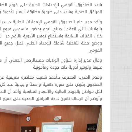
شدد الصندوق القومي للإمدادات الطبية على فروع الصن
المرافق الصحية وشدد على ضرورة مطابقة أسعار الأدوية برئ
وأكد مدير عام الصندوق القومي للإمدادات الطبية د. بدر
بالولايات التي انعقدت صباح اليوم بحضور منسوبي فروع ال
خلال الفترات السابقة واستطاع توفير الأدوية بالرغم من ا
ووضع خطة لتغطية شاملة للإمداد الطبي تصل جميع المح
القومي
وقال مدير إدارة شؤون الولايات د.عبدالرحمن الجعلي أ
عليها وتوفير أدوية ذات جودة ومأمونية
وقدم المدرب المحترف د.أحمد شعيب محاضرة تعريفية عن ا
الصندوق بغرض خلق صورة ذهنية واضحة وايجابية عند كل الع
لكل مواطن بالجودة العالية والأسعار المناسبة وأكد أن ال
وأوضح أن الرسالة تامين حاجة المرافق الصحية على جميع ا