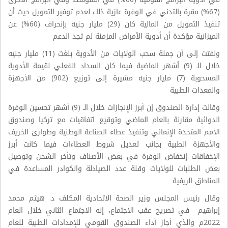
(67%) مقرة بالتدني في الوفرة عازية ذلك لعدم توفير التمويل حيث أن
تنفيذ التمويل من المالية كان (29) مليار جنيه بإنحراف (60%) عن
الميزانية مؤكدة أن أدوية الأمراض المزمنة لم تجد الدعم
ولفتت إلى أن جملة سحب الولايات من الأدوية بلغت (11) مليار جنيه
خلال الـ (9) أشهر الماضية فيما كان السداد الفعلي لقيمة الأدوية
المسحوبة (7) مليار جنيه مشيرة إلى توزيع (902) من الأجهزة
والمعدات الطبية
وقالت إدارة الصندوق إن أبرز الإنجازات خلال الـ (9) أشهر تحسين الوفرة
الدوائية مقارنة بالعام الماضي وتوقيع اتفاقيات مع تركيا وصندوق
الأمم المتحدة الإنمائي وتنفيذ عطاء الصناعة الوطنية وطوارئ الخريف
والأجهزة الطبية بجانب تعديل شروط العطاءات فيما كانت أبرز
الإخفاقات إنخفاض الوفرة في بعض الأصناف وتأخر الشحن وتوصيل
بعض الطلبات للولايات وقلة عدد الصيادلة والكوادر المساعدة في
المناطق الريفية
وقال رئيس المجلس وزير الصحة الاتحادية المكلف د. هيثم محمد
إبراهيم في تصريح عقب الاجتماع، إنه الاجتماع الثاني خلال العام
2022م والذي أجاز أداء الصندوق القومي للإمدادات الطبية للعام