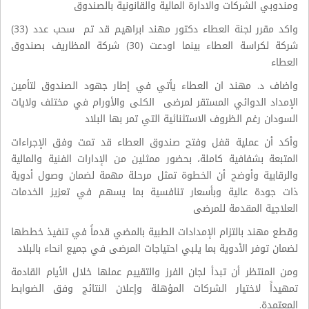
ومندوبي الشركات والادارة المالية والقانونية بالصندوق
واكد مقرر لجنة العطاء دكتور مهند ابراهيم قد تم سحب عدد (33)
شركة لكراسة العطاء بينما اودعت (30) شركة المظاريف بصندوق
العطاء
واضاف د. مهند ان العطاء يأتي في إطار جهود الصندوق لتأمين
الإمداد الدوائي المستقر لمرضى الكلى والأورام في مختلف ولايات
السودان رغم الظروف الاستثنائية التي تمر بها البلاد
وأكد أن عملية قفل وفتح صندوق العطاء قد تمت وفق الإجراءات
المتبعة بشفافية كاملة، بحضور ممثلين من الإدارات الفنية والمالية
والرقابية وأوضح أن الخطوة تمثل مرحلة مهمة لضمان وصول أدوية
ذات جودة عالية وبأسعار تنافسية بما يسهم في تعزيز الخدمات
العلاجية المقدمة للمرضى
وقطع مهند بالتزام الإمدادات الطبية بالمضي قدماً في تنفيذ خططها
لضمان توفر الأدوية بما يلبي احتياجات المرضى في جميع انحاء بالبلاد
ومن المنتظر أن تبدأ لجان الفرز والتقييم عملها خلال الأيام القادمة
تمهيداً لاختيار الشركات المؤهلة وإعلان النتائج وفق الضوابط
المعتمدة.