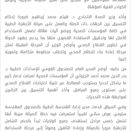
الكوادر الفنية المؤهلة
وأكد وزير الصحة الاتحادي د. هيثم محمد إبراهيم ضرورة إحكام
التنسيق بين الجهات ذات الصلة والعمل على صيانة الأجهزة الطبية
في كافة المؤسسات الصحية ووضع آليات فعّالة لضمان الاستخدام
الأمثل لها وتحقيق الاستفادة القصوى منها بما يدعم جهود الدولة
في تطوير القطاع الصحي وأوضح الوزير أن المرحلة المقبلة تمثل
مرحلة إعادة بناء للنظام الصحي وتتطلب منظومة متكاملة وتمويلا
كبيرا
من جانبه، أوضح المدير العام للصندوق القومي للإمدادات الطبية د.
بدر الدين محمد أحمد الجزولي أن المؤسسات الصحية تعرضت لدمار كبير
ما يشكل تحديا يستوجب المعالجة عبر تلبية احتياجات القطاع الصحي
على مستوى جميع المرافق. وأكد أهمية التنسيق بين الجانبين
لمواجهة هذه التحديات
وفي السياق قدمت مدير إدارة الهندسة الطبية بالصندوق المهندسة
سليمى عوض ساتي تقريراً استعرضت فيه خطة الصيانة مبينة أنها
تشمل خمس مراحل تستهدف جميع الولايات تبدأ بالحصر الشامل
للأجهزة مروراً بالصيانة وإعادة التأهيل وصولاً إلى مرحلة الاستدامة