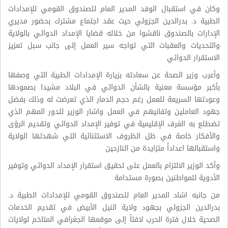
وكان في استقبال الوفد المدير العام للصندوق القومي للإمدادات
الطبية د. بدرالدين الجزولي حيث عقد اجتماع مشترك بحضور مديري
الإدارات بالصندوق ناقشوا من خلاله قضايا الإمداد الدوائي بالولاية
والتحديات والعقبات التي تواجه سير العمل إلى جانب سبل تعزيز
الاستقرار الدوائي
وأعرب وزير الصحة عن سعادته بزيارة الإمدادات الطبية التي وصفها
بأكبر مؤسسة معنية بالشأن الدوائي في البلاد مشيدا بصمودها
وعودتها السريعة للعمل رغم حجم الدمار الذي تعرضت له وذلك بفضل
جهود العاملين وتفانيهم في العمل واشار الوزير للدور المهم الذي
تضطلع به الغرف الإقليمية في توفير الإمداد الدوائي وتقديم الرؤى
والأفكار خاصة في ظل الظروف الاستثنائية التي شهدتها الولاية
واستقبالها اعداداً متزايدة من النازحين
وأكد الوزير الالتزام بالعمل على تحقيق استقرار الإمداد الدوائي وتوفير
الأدوية للمواطنين بصورة مستدامة
من جانبه اشاد المدير العام للصندوق القومي للإمدادات الطبية د.
بدرالدين الجزولي بجهود ولاية النيل الأبيض في تقديم الخدمات
الصحية خلال فترة الحرب لافتاً إلى موقعها الجغرافي المتاخم لولايات