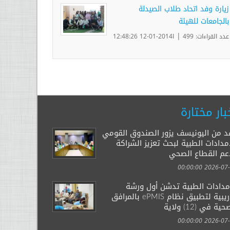
زيارة وفد اتحاد طلاب الصيدلة
بالجامعات للهيئة
|
عدد القراءات: 499
ا2014-01-12 12:48:26
بار مختارة
د من اليونيسف يزور الصندوق القومي
مدادات الطبية لبحث تعزيز الشراكة
عم القطاع الصحي
2026-07-29 00:
إمدادات الطبية تدشن أول ورشة
تدريبية لتطبيق نظام ePMIS بالمرافق
ية في (12) ولاية
2026-07-14 00: