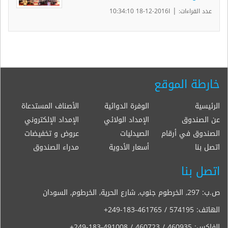
|
عدد القراءات:
ا2016-12-18 10:34:10
خارطة الموقع
الرئيسية
الوفرة الدوائية
الأصناف المستدعاة
عن الصندوق
الإمداد الولائي
الإمداد الإلكتروني
الصندوق في أرقام
الصيدليات
عروض و تخفيضات
اتصل بنا
أسعار الأدوية
مدراء الصندوق
اتصل بنا
ص.ب: 297, الخرطوم جنوب, شارع الحرية, الخرطوم, السودان
الهاتف:
+249-183-461765 / 574195
الفاكس:
+249-183-491008 / 460723 / 460935