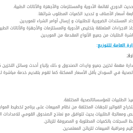
حديث الدوري لقائمة الأدوية والمستلزمات والأجهزة والأثاثات الطبية.
بعة أسعار الأصناف و تحديد الكميات المطلوب شرائها.
اد المستندات الضرورية للطلبيات و إرسال أوامر الشراء للموردين.
اذ الاجراءات المتعلقة بتخليص الأدوية والمستلزمات والأجهزة والأثاثات الطبي
شرة الطلبات من جميع الأنواع المقدمة من الموردين.
ارة العامة للتوزيع
:
رة:
دارة مهمة تخزين جميع واردات الصندوق و ذلك بإتباع أحدث وسائل التخزين كم
لصحية في السودان بأقل الأسعار الممكنة كما تقوم بتقديم خدمة مباشرة لل
يذ الطلبيات للمؤسساتالصحية المختلفة.
خراج الفواتير للجهات المختلفة من نظام المبيعات على برنامج تخطيط الموا
ص ومعالجة الطلبيات بحيث تتوافق مع نماذج الصندوق القومي للامدادات ال
 السجلات بالكميات المطلوبة و المصروفة للزبائن.
يم ومراقبة المبيعات للزبائن المعتمدين.