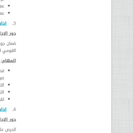
عمل
عمل
5
.
إدار
دور الإدا
ضمان جودة
القومي لل
المهام:
فح
صيد
الت
الت
تقي
6
.
إدار
دور الإدا
الحرص على