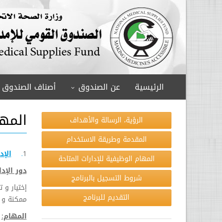
الرئيسية
عن الصندوق
أصناف الصندوق
المها
الرؤية، الرسالة والأهداف
المقدمة وطريقة الاستخدام
1
.
الإد
المهام الوظيفية للإدارات المتاحة
دور الإدا
شروط التسجيل بالبرنامج
إختيار و 
التقديم للبرنامج
ممكنة و ب
المهام: