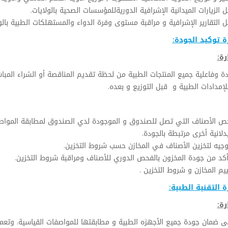
 الزيارات الميدانية الإشرافية الدوريةللمؤسسات الصحية بالولايات.
 التقارير الإشرافية و مراقبة مستوى وفرة الدواء والمستهلكات الطبية بالول
ة توكيد الجودة:
رة:
 وفاعلية جميع المنتجات الطبية من لحظة تقديم المناقصة أو الشراء المباش
إمدادات الطبية و قبل التوزيع و بعده.
ص الأصناف التي تصل للصندوق و الموجودة لدي الصندوق لمطابقة المواصف
لانية أخرى مرتبطة بالجودة.
وجيه لتخزين الأصناف في المخازن حسب شروط التخزين.
أكد من جودة المخزون بالفحص الدوري للأصناف ومراقبة شروط التخزين.
يم المخازن و شروط التخزين .
ة التقنية الطبية:
رة:
 ضمان جودة جميع الأجهزه الطبية و مطابقتها للمواصفات القياسية. وتعمل ع