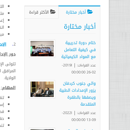
الت
أخبار مختارة
الأكثر قراءة
متا
إعد
أخبار مختارة
اتخ
مبا
ختام دورة تدريبية
2
.
الإد
في كيفية التعامل
دور الإدا
مع المواد الكيميائية
تتولى الإ
|
عدد القراءات:
ا2019-
المرافق ا
02-26 00:00:00
الولاية.
والي جنوب كردفان
المهام:
يزور الإمدادات الطبية
ويصفها بالطفرة
تنف
المتقدمة
إست
فح
|
عدد القراءات:
ا2022-
حفظ
09-13 00:00:00
تنظ