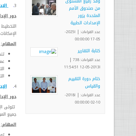
وفد رفيع المستوى
3
.
الاد
من صندوق الأمم
المتحدة يزور
دور الإدا
الإمدادات الطبية
التخطيط ا
|
عدد القراءات:
ا2025-
الإمكانات
05-17 00:00:00
المهام:
كتابة التقارير
تنظ
|
عدد القراءات: 738
عم
ا2013-05-12 11:54:51
الت
الت
ختام دورة التقييم
والقياس
4
.
الإد
|
عدد القراءات:
ا2018-
دور الإدا
10-02 00:00:00
تتولى ال
جميع الم
المهام:
توف