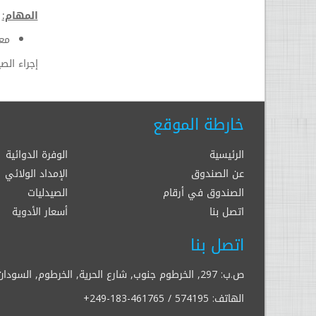
المهام:
معا
إجراء الص
خارطة الموقع
الرئيسية
الوفرة الدوائية
عن الصندوق
الإمداد الولائي
الصندوق في أرقام
الصيدليات
اتصل بنا
أسعار الأدوية
اتصل بنا
ص.ب: 297, الخرطوم جنوب, شارع الحرية, الخرطوم, السودان
الهاتف:
+249-183-461765 / 574195