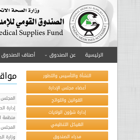
الرئيسية
عن الصندوق
أصناف الصندوق
مواق
النشأة والتأسيس والتطور
أعضاء مجلس الإدارة
المجلس ا
القوانين واللوائح
إدارة الص
إدارة شؤون الولايات
منظمة ال
الهيكل التنظيمي
المجلس 
مدراء الصندوق
وزارة الص