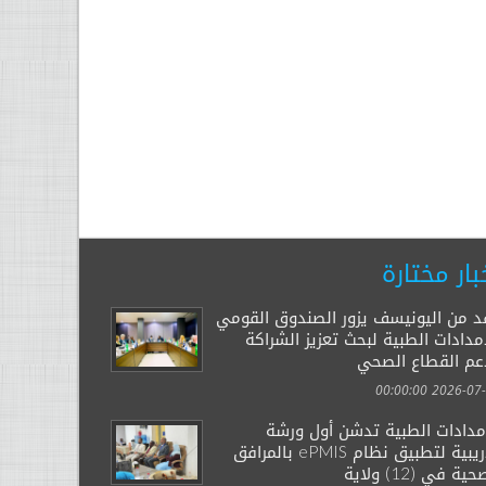
بار مختارة
د من اليونيسف يزور الصندوق القومي
مدادات الطبية لبحث تعزيز الشراكة
عم القطاع الصحي
2026-07-29 00:
إمدادات الطبية تدشن أول ورشة
تدريبية لتطبيق نظام ePMIS بالمرافق
ية في (12) ولاية