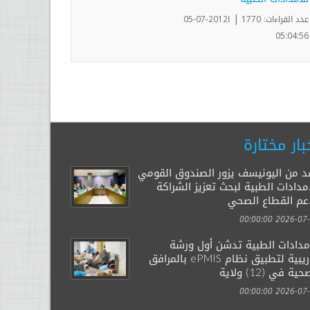
|
عدد القراءات: 1770
ا2012-07-05
05:04:56
بار مختارة
د من اليونيسف يزور الصندوق القومي
مدادات الطبية لبحث تعزيز الشراكة
عم القطاع الصحي
2026-07-29 00:
إمدادات الطبية تدشن أول ورشة
تدريبية لتطبيق نظام ePMIS بالمرافق
ية في (12) ولاية
2026-07-14 00: