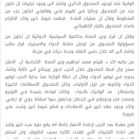
الولاية شاذ لوجود الصندوق الدائري واشار الى وجود ترتيبات ان نكون
جزء من الصندوق وحاليا في تقييم فني وقانوني لنكون جزء من
المنظومة وقال ان عمليات الابادة قطعت شوط. كبير واكد الالتزام
بامداد الصندوق بالتيار الكهربائي
وقال ان قرار وزير الصحة بحاكمية السياسية الدوائية ان تكون من
مسؤولية الصندوق من توطن صناعة الدواء والاستيراد قرار صائب
واشار الى انه خلال حمى الضنك وجدنا دربات في مزرعة
من جانبه اكد د. هيثم مجمد ابراهيم وزير الصحة الاتحادية ان الامان
سمح وان قصة الصندوق خلال الحرب تدون ويحتاج الى كتابة واشاد
بدوره في توفير الدواء وقال ان خطة الوزارة منذ بداية الحرب توفير
الدواء وتامينه من اول الأوليات، وكان للصندوق الاسهامات الكبيرة
واستطاع مد الولايات بالدواء وكانت قيادته رشيدة في التوزيع
ومصدر فخر ودورهم في كردفان ودارفور سوا اسقاط جوي او ارضي،
واكد وجود جهد كبير في الاصلاحات و قطع شوط كبير وشدد على
ضرورة
فتح صفحة بعد الحرب لإعادة الاعمار خاصة انه يقع عليه عبء كبير ولابد
من اعادة الترتيبات التي فقدت لتاثره بسبب الظروف وان تستمر