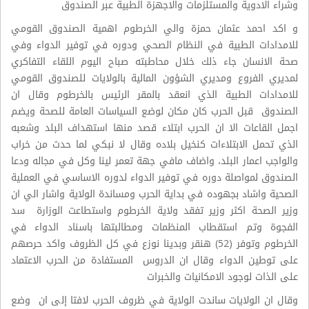
وشراء الادوية والمستلزمات والاجهزة الطبية عبر الصندوق
و اكد احمد عثمان حمزة والي الخرطوم اهمية الصندوق القومي
للامدادات الطبية في النظام الصحي ودوره في توفير الدواء وفي
صحة الانسان جاء ذلك خلال محاطبته صباح اليوم اللقاء التفاكري
لمديري الفروع ومديري الشؤون المالية بالولايات للصندوق القومي
للامدادات الطبية الذي انعقد بالمقر الرئيس بالخرطوم وقال ان
الصندوق قبل الحرب كان مكان لوضع السياسات العامة للصحة ويضم
اجمل القاعات الا ان الحرب ابتلاء قصد منها استهداف البلد وشعبه
الذي تحمل الابتلاءات كنخيل بلاده وقال لا نبكي لما حدث من خراب
والواجب اعمار البلد، واضاف مافي جهة تعمر لينا وكل في مجاله ودعا
الصندوق لمواصلة دوره في توفير الدواء لدوره الاساسي في العملية
الصحية واشاد بجهوده في بداية الحرب ومساندة الولاية واشار الي ان
وزير الصحة اكثر وزير تفقد ولاية الخرطوم واستطاعت الوزارة سد
الفجوة وتم استقطاب المنظمات ومطالبتها باسناد الدواء في
الخرطوم وتوفر (52) هنقر وبدينا نوزع في كل الظروف واكد حرصهم
على توطين الدواء وقال ان الدروس المستفادة من الحرب الاعتماد
على الذات لوجود الامكانيات والخبرات
وقال ان الولايات ساندت الولاية في ظروف الحرب لافتا إلى ان وضع