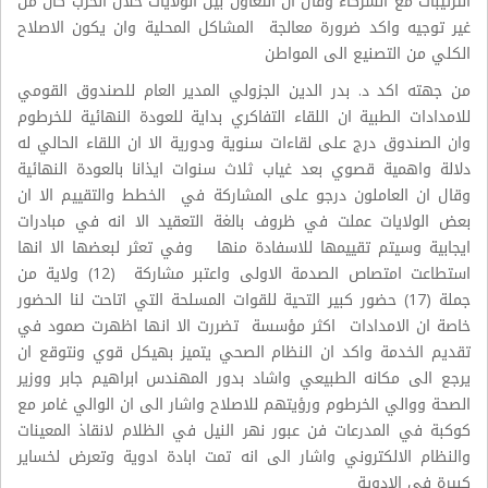
الترتيبات مع الشركاء وقال ان التعاون بين الولايات خلال الحرب كان من
غير توجيه واكد ضرورة معالجة المشاكل المحلية وان يكون الاصلاح
الكلي من التصنيع الى المواطن
من جهته اكد د. بدر الدين الجزولي المدير العام للصندوق القومي
للامدادات الطبية ان اللقاء التفاكري بداية للعودة النهائية للخرطوم
وان الصندوق درج على لقاءات سنوية ودورية الا ان اللقاء الحالي له
دلالة واهمية قصوي بعد غياب ثلاث سنوات ايذانا بالعودة النهائية
وقال ان العاملون درجو على المشاركة في الخطط والتقييم الا ان
بعض الولايات عملت في ظروف بالغة التعقيد الا انه في مبادرات
ايجابية وسيتم تقييمها للاسفادة منها وفي تعثر لبعضها الا انها
استطاعت امتصاص الصدمة الاولى واعتبر مشاركة (12) ولاية من
جملة (17) حضور كبير التحية للقوات المسلحة التي اتاحت لنا الحضور
خاصة ان الامدادات اكثر مؤسسة تضررت الا انها اظهرت صمود في
تقديم الخدمة واكد ان النظام الصحي يتميز بهيكل قوي ونتوقع ان
يرجع الى مكانه الطبيعي واشاد بدور المهندس ابراهيم جابر ووزير
الصحة ووالي الخرطوم ورؤيتهم للاصلاح واشار الى ان الوالي غامر مع
كوكبة في المدرعات فن عبور نهر النيل في الظلام لانقاذ المعينات
والنظام الالكتروني واشار الى انه تمت ابادة ادوية وتعرض لخساير
كبيرة في الادوية