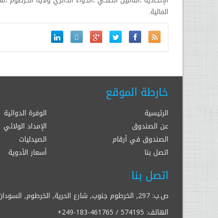
الإتحادية ،التامين الصحي ،الدواء الدائري ولاية الخرطوم
المالية.
خارطة الموقع
الرئيسية
الوفرة الدوائية
عن الصندوق
الإمداد الولائي
الصندوق في أرقام
الصيدليات
اتصل بنا
أسعار الأدوية
اتصل بنا
ص.ب: 297, الخرطوم جنوب, شارع الحرية, الخرطوم, السودان
الهاتف:
+249-183-461765 / 574195