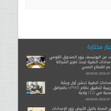
بار مختارة
د من اليونيسف يزور الصندوق القومي
مدادات الطبية لبحث تعزيز الشراكة
عم القطاع الصحي
2026-07-29 00:
إمدادات الطبية تدشن أول ورشة
تدريبية لتطبيق نظام ePMIS بالمرافق
ية في (12) ولاية
2026-07-14 00:
ر الصحة بالنيل الأبيض يزور الإمدادات