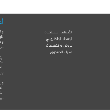
أخ
وف
الأصناف المستدعاة
للإ
الإمداد الإلكتروني
ود
عروض و تخفيضات
00:00
مدراء الصندوق
ال
الصح
00:00
وزي
الط
الا
00:00