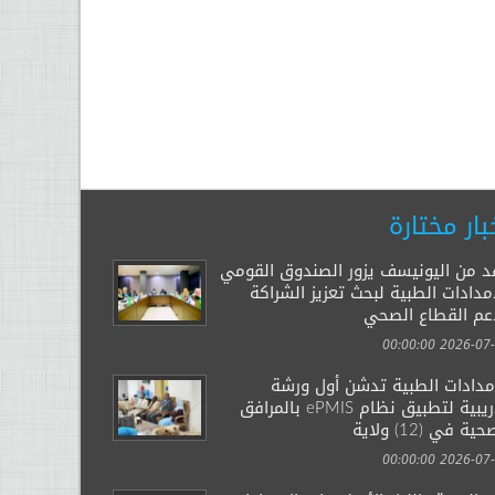
بار مختارة
د من اليونيسف يزور الصندوق القومي
مدادات الطبية لبحث تعزيز الشراكة
عم القطاع الصحي
2026-07-29 00:
إمدادات الطبية تدشن أول ورشة
تدريبية لتطبيق نظام ePMIS بالمرافق
ية في (12) ولاية
2026-07-14 00: