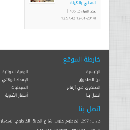
المدني بالهيئة
|
عدد القراءات: 406
ا2014-01-12 12:57:42
خارطة الموقع
الرئيسية
الوفرة الدوائية
عن الصندوق
الإمداد الولائي
الصندوق في أرقام
الصيدليات
اتصل بنا
أسعار الأدوية
اتصل بنا
ص.ب: 297, الخرطوم جنوب, شارع الحرية, الخرطوم, السودان