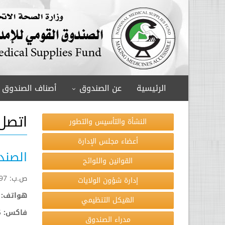
الرئيسية
عن الصندوق
أصناف الصندوق
اتصل 
النشأة والتأسيس والتطور
أعضاء مجلس الإدارة
الصند
القوانين واللوائح
ص.ب: 297, الخرطوم جنوب, شارع الحرية, الخرطوم, السودان
إدارة شؤون الولايات
هواتف:
الهيكل التنظيمي
فاكس:
5
مدراء الصندوق