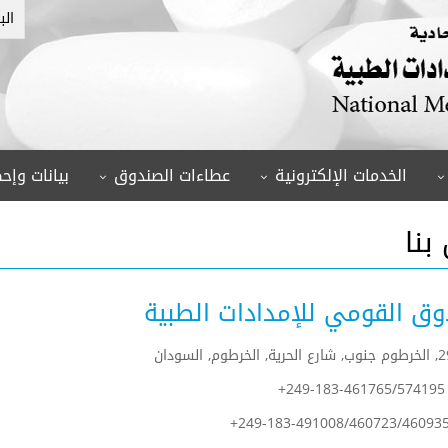
الب
الخدمات الإلكترونية
عطاءات الصندوق
بيانات وإحص
بنا
وق القومي للإمدادات الطبية
+249-183-461765/574195
+249-183-491008/460723/46093