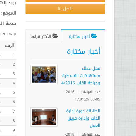
بريد إلك
اتصل بنا
الموقع:
خدمة الز
rger map
أخبار مختارة
الأكثر قراءة
الرقم
أخبار مختارة
د
1
م
2
قفل عطاء
د
3
مستهلكات القسطرة
وجراحة القلب 4/2016
د
4
|
د
عدد القراءات:
ا2016-
5
05-03 17:01:29
د
6
انطلاقة دورة إدارة
د
7
الذات وإدارة فريق
م
8
العمل
د
9
|
عدد القراءات:
ا2019-