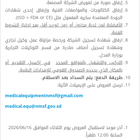
إرفاق صورة من تفويض الشركة المصنعة.
إرفاق الكتالوجات والمواصفات الفنية وإرفاق إحدى شهادات
الجودة المعتمدة ساريه المفعول مثل (
FDA or CE
+
ISO
)
.
الأفضلية لمن لدية مخزون أو زمن توريد أقل بعد اجتياز الشروط
الفنية.
ارفاق شهادة تسجيل الشركة ورخصة مزاولة عمل وكيل تجاري
وشهادة تسجيل أصناف صادرة من قسم التوكيلات التجارية
بوزارة العدل.
التركيب والتشغيل بالمواقع المحدد
في إكسيل التقديم أو
ب
المكان الذي يحدده الصندوق القومي للإمدادات الطبية
.
طريقة الدفع: يتم السداد بعد الاستلام.
ترسل العروض على الإيميلات الآتية:
medicalequipmentnmsf@gmail.com
medical.equ@nmsf.gov.sd
آخر موعد لاستقبال العروض يوم الثلاثاء الموافق
16
/
06
/2026
الساعة 12:00 ظهراً.