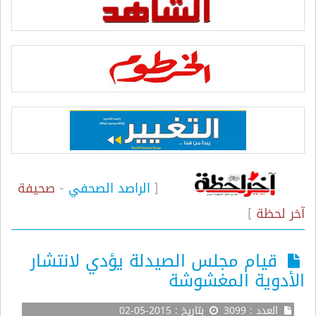
[
الراصد الصحفي
-
صحيفة
آخر لحظة
]
قيام مجلس الصيدلة يؤدي لانتشار
الأدوية المغشوشة
العدد : 3099
بتاريخ : 2015-05-02