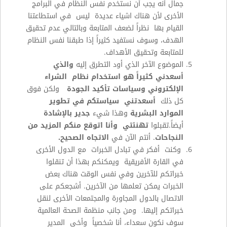
جمال أنه يجب أن نستخدم نفس النظام في البرامج
الأخرى لأن هناك اشياء عديدة ليس في استطاعتنا
القيام بها نظراً لضعف المتابعة وبالتالي عدم تحقيق
الهدف، وسوف نستفيد كثيراً إذا طبقنا نفس النظام
للمتابعة وتحقيق الأهداف.
الموضوع الآخر الذي أود التطرق إليه
والذي
أسعدني كثيراً هو استخدام نظام الشراء
الإلكتروني وسياسات تأكيد الجودة
ولكن فوق
كل ذلك
أسعدتني سياستكم في تطوير
الموارد البشرية
وهذا شيء
جدير بالإشادة
أيضاً.تقبلوا
تهنئتي وأنا اتوقع منكم المزيد من
النجاحات
. أنتم الآن في
الاتجاه الصحيح.
وكنت أفكر في تبادل الخبرات مع الدول الأخرى
في القارة الأفريقية ويمكنكم بهذا أن تنقلوا
خبراتكم للآخرين وفي نفس الوقت هناك بعض
الخبرات يمكن تعلمها من الآخرين. أشجعكم على
الاتصال بالدول المجاورة والمجتمعات الأخرى لنقل
خبراتكم إليها. ومن جانب منظمة الصحة العالمية
سوف نكون سعداء، أنا شخصياً وأخي المدير