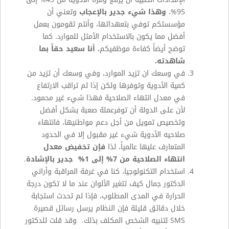
95%،
وهذا شيء جدير بالإعجاب
وتعني أن
مؤسستكم توفي بتعهداتها، وأنتم تقومون بعمل
أفضل مما يكون بالاستخدام الأمثل للموارد. كما
توضح أيضاً كفاءة موظفيكم
. أنا سعيد حقاً بما
شاهدته.
في وسعك ان تزيد الموارد، وفي وسعك أن تزيد من
كمية الأدوية وتوفرها ولكن إذا لم تراقب الارتفاع
في معدل انتهاء الصلاحية فهذا شيء غير محمود.
لأن على الدولة أن توفرعملة صعبة بشكل أفضل
وتخصيص تمويل من أجل دعم مواطنيها، فانتهاء
صلاحيه الأدوية شيء غير مقبول إلا في الحدود
المتعارف عليها عالمياً، لذا
فإن تخفيض معدل
انتهاء الصلاحية من 7% إلى 1% جدير بالإشادة
.
استخدام التكنولوجيا، كنا في غرفة المراقبة وأراني
الدكتور جمال كيف تتغير الألوان عند ما لا تكون درجة
الحرارة في المدى المطلوب، فإذا لم تحدث استجابة
خلال دقائق قليلة فإن النظام يرسل رسائل قصيرة
SMS
لتنبيه الشخص المكلف بذلك. وقد قلت للدكتور