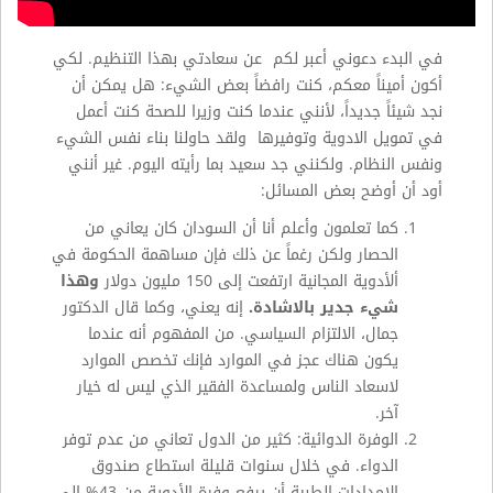
في البدء دعوني أعبر لكم عن سعادتي بهذا التنظيم. لكي
أكون أميناً معكم، كنت رافضاً بعض الشيء: هل يمكن أن
نجد شيئاً جديداً، لأنني عندما كنت وزيرا للصحة كنت أعمل
في تمويل الادوية وتوفيرها ولقد حاولنا بناء نفس الشيء
ونفس النظام. ولكنني جد سعيد بما رأيته اليوم. غير أنني
أود أن أوضح بعض المسائل:
كما تعلمون وأعلم أنا أن السودان كان يعاني من
الحصار ولكن رغماً عن ذلك فإن مساهمة الحكومة في
ألأدوية المجانية ارتفعت إلى 150 مليون دولار
وهذا
شيء جدير بالاشادة.
إنه يعني، وكما قال الدكتور
جمال، الالتزام السياسي. من المفهوم أنه عندما
يكون هناك عجز في الموارد فإنك تخصص الموارد
لاسعاد الناس ولمساعدة الفقير الذي ليس له خيار
آخر.
الوفرة الدوائية: كثير من الدول تعاني من عدم توفر
الدواء. في خلال سنوات قليلة استطاع صندوق
الإمدادات الطبية أن يرفع وفرة الأدوية من 43% إلى