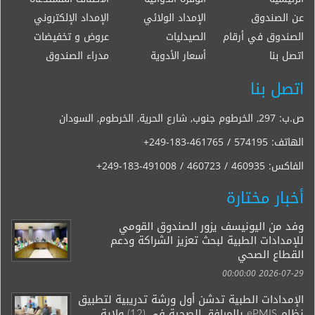
عن الصندوق
الإمداد الولائي
الإمداد الإلكتروني
الصندوق في أرقام
الصيدليات
عروض و تخفيضات
اتصل بنا
أسعار الأدوية
مدراء الصندوق
اتصل بنا
ص.ب: 297, الخرطوم جنوب, شارع الحرية, الخرطوم, السودان
الهاتف:
+249-183-461765 / 574195
الفاكس:
+249-183-491008 / 460723 / 460935
أخبار مختارة
وفد من اليونيسف يزور الصندوق القومي
للإمدادات الطبية لبحث تعزيز الشراكة ودعم
القطاع الصحي
2026-07-29 00:00:00
الإمدادات الطبية تدشن أول ورشة تدريبية لتطبيق
نظام ePMIS بالمرافق الصحية في (12) ولاية