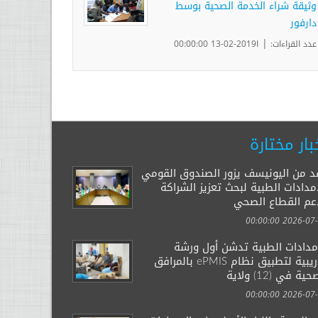
وثيقة شراء الخدمة الصحية بوسط
دارفور
|
عدد القراءات:
ا2019-02-13 00:00:00
بار مختارة
د من اليونيسف يزور الصندوق القومي
مدادات الطبية لبحث تعزيز الشراكة
عم القطاع الصحي
2026-07-29 00:
إمدادات الطبية تدشن أول ورشة
تدريبية لتطبيق نظام ePMIS بالمرافق
ية في (12) ولاية
2026-07-14 00: