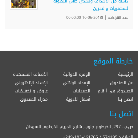
دستة من الأهداف وتهدي كأس البطولة
للمشتريات والتخزين
|
عدد القراءات:
ا2018-06-10 00:00:00
خارطة الموقع
الرئيسية
الوفرة الدوائية
الأصناف المستدعاة
عن الصندوق
الإمداد الولائي
الإمداد الإلكتروني
الصندوق في أرقام
الصيدليات
عروض و تخفيضات
اتصل بنا
أسعار الأدوية
مدراء الصندوق
اتصل بنا
ص.ب: 297, الخرطوم جنوب, شارع الحرية, الخرطوم, السودان
الهاتف:
+249-183-461765 / 574195