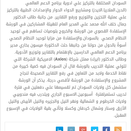
السودان المختلفة بالتركيز علي ادوية برنامج الدعم العالمي
(الدرن.الملاريا.الايدز) ومشاريع الدواء الدوار والإمدادات الطبية
بالتركيز
علي عملية التخزين والتوزيع ورفع التقارير. من جانبة طالب الدكتور
جمال خلف الله محمد علي المدير العام للهيئة المشاركين في الورشة
الإستفادة القصوي من الورشة والخروج بتوصيات تساهم في توحيد
النظام الصحي بالسودان.والإستفادة من مزايا توحيد النظام الصحي
أسوةً بالدول من حولنا من جانبها حثت الدكتورة ميسون بخاري مدير
برنامج الدعم العالمي الدارسين بالإهتمام بالتقارير وتوزيع الأدوية.
وطالب الدكتور (ايرك) ممثل شركة (
Axios
) الامريكية الشركة التي
تتولي عملية التدريب بالورشة قال أن السودان فيه كمية كبيرة من
نقاط الخدمة ولابد من التعاون في رفع التقارير الصحيحة لنجاح
المشروع والإستفادة من الورشة لأقصي درجة. يذكر أن الورشة
ستشمل كل ولايات السودان تم تقسيمها علي دفعتين في فترة
تدريب تستمرلفترة أسبوعين.الاسبوع الجاري ويتدرب فيه مندوبيي
ولايات الخرطوم و الشمالية ونهر النيل والجزيره والنيل الأبيض والنيل
الأزرق وسنار وشمال كردفان وكسلا وتأتي بقية الولايات في الإسبوع
المقبل.