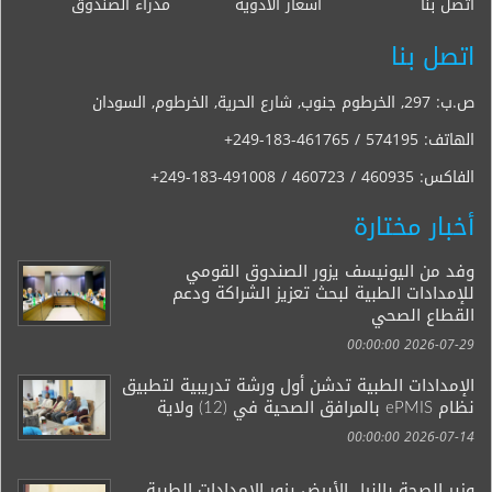
اتصل بنا
أسعار الأدوية
مدراء الصندوق
اتصل بنا
ص.ب: 297, الخرطوم جنوب, شارع الحرية, الخرطوم, السودان
الهاتف:
+249-183-461765 / 574195
الفاكس:
+249-183-491008 / 460723 / 460935
أخبار مختارة
وفد من اليونيسف يزور الصندوق القومي
للإمدادات الطبية لبحث تعزيز الشراكة ودعم
القطاع الصحي
2026-07-29 00:00:00
الإمدادات الطبية تدشن أول ورشة تدريبية لتطبيق
نظام ePMIS بالمرافق الصحية في (12) ولاية
2026-07-14 00:00:00
وزير الصحة بالنيل الأبيض يزور الإمدادات الطبية