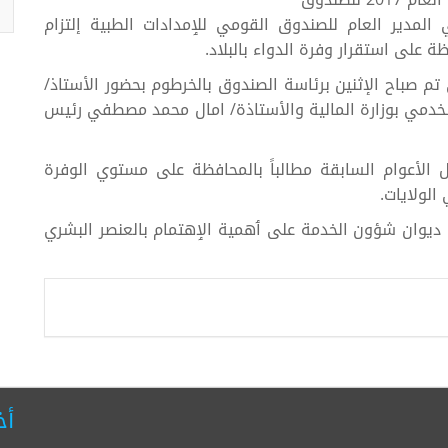
المدير العام للصندوق القومي للٳمدادات الطبية إلتزام
لال إجتماع إجازة موازنة العام 2017 الذي تم صباح الإثنين برئاسة الصندوق بالخرطوم بحضور الأستاذ/
الخدمي بوزارة المالية والأستاذة/ امال محمد مصطفي رئيس
ل الأعوام السابقة مطالباً بالمحافظة على مستوي الوفرة
الولايات.
 ديوان شؤون الخدمة على ٲهمية الٳهتمام بالعنصر البشري
أخ