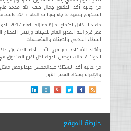
من جانبه أكد الدكتور جمال خلف الله محمد علي 
الصندوق بتنفيذ ما جاء بموازنة العام 2017 والمحافظة على استقرار وفرة الدواء بالبلاد.
جاء ذلك خ
عمر فرج الله المدير العام للهيئات ورئيس القطاع 
القطاع الخدمي بالهيئات والمؤسسات.
وٲشاد الأستاذ/ عمر فرج الله بٲداء الصندوق خلا
الدوائية بجانب توصيل الدواء لكل أفرع الصندوق في 
من جانبه ٲكد الأستاذ/ عبدالمحسن عبدالرحمن ممثل
والٳلتزام بسداد الفصل الٲول.
خارطة الموقع