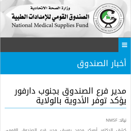
Togg
navi
أخبار الصندوق
مدير فرع الصندوق بجنوب دارفور
يؤكد توفر الأدوية بالولاية
نيالا: NMSF
كشف الدكتور أبوبكر محمد يوسف مدير فرع الصندوق القومي