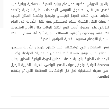
لدين الجزولي بمكتبه مدير عام وزارة التنمية الاجتماعية بولاية غرب
مخصص من قبل الصندوق القومي للإمدادات الطبية للولاية وتعهد
لإشراف على انتهاء المركز الرئيسي وتجهيز وتكملة المخزن الجديد
أن عربات النقل الكبيرة سيتم تسليمهم عربة لنقل الأدوية في العام
جزولي على وصول أدوية الربع الثالث للولاية خلال الأيام المنصرمة
لها لهم وبخصوص أجهزة المسالك البولية أبان أنه سيتم إرسالها
ى استقرار الأوضاع سنقوم بتغطية المرافق الصحية
ناقش المشاكل التي تواجههم فيما يتعلق بترحيل الأدوية وحصص
نقطاع بجانب توفير مستهلكات المعامل والعمليات الجراحية وكذلك
إمدادات الطبية بالولاية خاصة المخازن لحوجة الولاية للمخازن بجانب
مخصصة للولاية وتوفير عربات الدفع الرباعي، العربات الكبيرة لترحيل
ية في سرعة الاستجابة لحل كل الإشكالات المختلفة التي تواجههم
لمناسب.