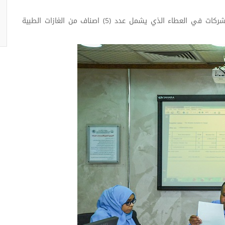
وأكدت د. جميلة بدر مديرة إدارة المشتريات مشاركة (3) شركات في العطاء الذي يشمل عدد (5) اصناف من الغازات الطبية