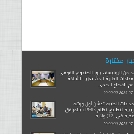
بار مختارة
د من اليونيسف يزور الصندوق القومي
مدادات الطبية لبحث تعزيز الشراكة
عم القطاع الصحي
2026-07-29 00:
إمدادات الطبية تدشن أول ورشة
تدريبية لتطبيق نظام ePMIS بالمرافق
ية في (12) ولاية
2026-07-14 00: