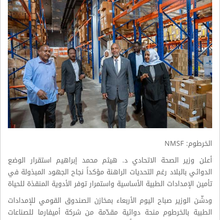
الخرطوم: NMSF
أعلن وزير الصحة الاتحادي د. هيثم محمد إبراهيم استقرار الوضع
الدوائي بالبلاد رغم التحديات الراهنة مؤكداً نجاح الجهود المبذولة في
تأمين الإمدادات الطبية الأساسية واستمرار توفر الأدوية المنقذة للحياة
ودشّن الوزير صباح اليوم الأربعاء بمخازن الصندوق القومي للإمدادات
الطبية بالخرطوم منحة دوائية مقدّمة من شركة أميفارما للصناعات