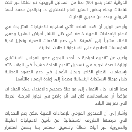
الدوائية تقدر بنحو (90) طناً من المحاليل الوريدية تم نقلها عبر ثلاث
شاحنات وذلك بحضور المدير العام للصندوق د. بدرالدين محمد أحمد
الجزولي وعدد من مديري الإدارات
وأوضح الوزير أن هذه المنحة تأتي استجابة للاحتياجات المتزايدة في
قطاع الإمدادات الطبية خاصة في ظل انتشار أمراض الملاريا وحمى
الضنك مشيراً إلى أهميتها في دعم الخدمات الصحية وتعزيز قدرة
المؤسسات العلاجية على الاستجابة للحالات الطارئة
وأعرب عن تقديره لمبادرة د. أحمد البدوي عضو المجلس الاستشاري
لوزارة الصحة لدوره في تسهيل تقديم المنحة مشيداً في الوقت ذاته
بإسهامات القطاع الخاص ورجال الأعمال في دعم الجهود الوطنية
خلال مرحلة الاستجابة الإنسانية وصولاً إلى إعادة الإعمار والتأهيل
ودعا الوزير رجال الأعمال إلى مواصلة دعمهم والاقتداء بهذه المبادرات
مؤكداً أن مساهماتهم كان لها أثر واضح في تجاوز المرحلة الحرجة
التي تمر بها البلاد
وأشار إلى أن الصندوق القومي للإمدادات الطبية تمكن رغم التحديات
التي فرضتها الظروف الاستثنائية من تأمين الاحتياجات العاجلة
والضرورية عبر آليات فعالة وتنسيق مستمر بما يضمن استقرار