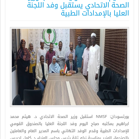
الصحة الاتحادي يستقبل وفد اللجنة
العليا بالإمدادات الطبية
بورتسودان: NMSF استقبل وزير الصحة الاتحادي د. هيثم محمد
ابراهيم بمكتبه صباح اليوم وفد اللجنة العليا بالصندوق القومي
للإمدادات الطبية وقدم الوفد التهاني باسم المدير العام والعاملين
بالصندوق للوزير بمناسبة نيله ثقة رئيس مجلس الوزراء د. كامل إدريس