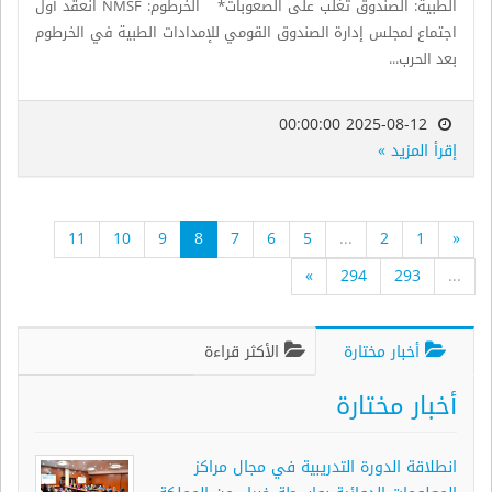
الطبية: الصندوق تغلب على الصعوبات* الخرطوم: NMSF انعقد أول
اجتماع لمجلس إدارة الصندوق القومي للإمدادات الطبية في الخرطوم
بعد الحرب...
2025-08-12 00:00:00
إقرأ المزيد »
11
10
9
8
7
6
5
...
2
1
«
»
294
293
...
أخبار مختارة
الأكثر قراءة
أخبار مختارة
انطلاقة الدورة التدريبية في مجال مراكز